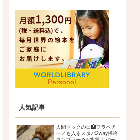
人気記事
人間ドックの日🏥フラペチ
ーノも入るスタバ2way保冷
タンブラー🥤✨水筒カバー