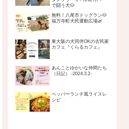
で闘う犬🐶
無料！八尾市ドッグラン🐶
福万寺町犬民運動広場🌿
東大阪の犬同伴OKの古民家
カフェ『くらるカフェ』
あんことゆかいな仲間たち
（日記） -2024.3.2-
ペッパーランチ風ライスレ
シピ