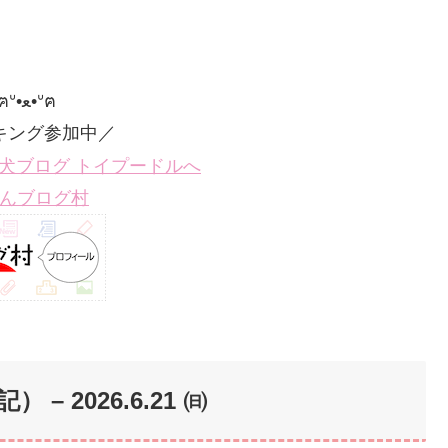
ฅᐡ•ﻌ•ᐡฅ
キング参加中／
んブログ村
 – 202
6.6.21 ㈰