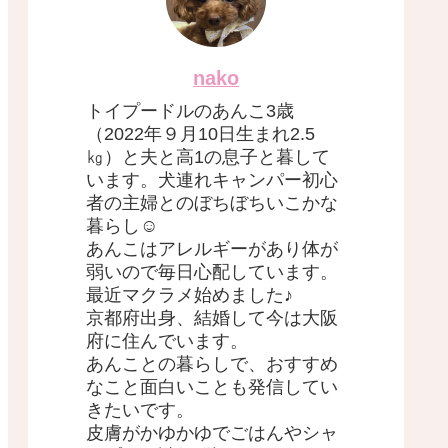
nako
トイプードルのあんこ3歳
（2022年９月10日生まれ2.5
㎏）と夫と高1の息子と暮して
います。犬連れキャンパー初心
者の主婦とのぼちぼちいこかな
暮らし☺︎
あんこはアレルギーがあり体が
弱いので毎日心配しています。
最近マクラメ始めました♪
京都府出身、結婚して今は大阪
府に住んでいます。
あんことの暮らしで、おすすめ
なこと面白いことも発信してい
きたいです。
皮膚がかゆかゆでごはんやシャ