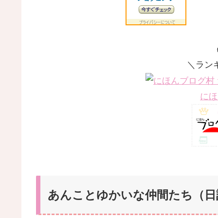
＼ラン
にほ
あんことゆかいな仲間たち（日記）