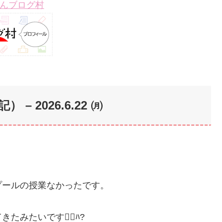
んブログ村
 – 202
6.6.22 ㈪
プールの授業なかったです。
たいです🤷‍♀️ﾊ?