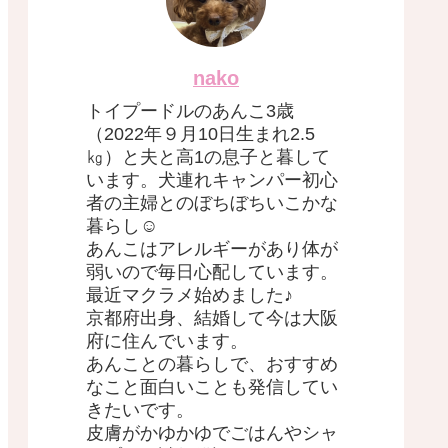
nako
トイプードルのあんこ3歳
（2022年９月10日生まれ2.5
㎏）と夫と高1の息子と暮して
います。犬連れキャンパー初心
者の主婦とのぼちぼちいこかな
暮らし☺︎
あんこはアレルギーがあり体が
弱いので毎日心配しています。
最近マクラメ始めました♪
京都府出身、結婚して今は大阪
府に住んでいます。
あんことの暮らしで、おすすめ
なこと面白いことも発信してい
きたいです。
皮膚がかゆかゆでごはんやシャ