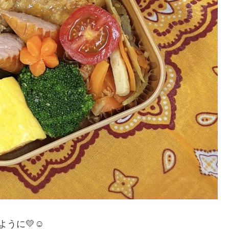
うに💛☺️