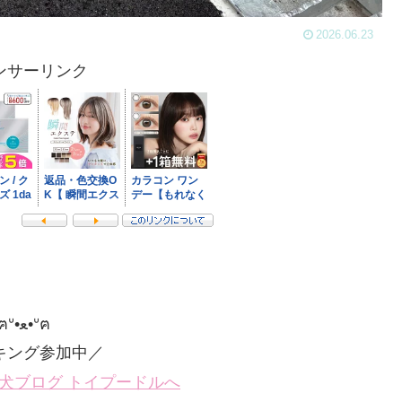
2026.06.23
ンサーリンク
ฅᐡ•ﻌ•ᐡฅ
キング参加中／