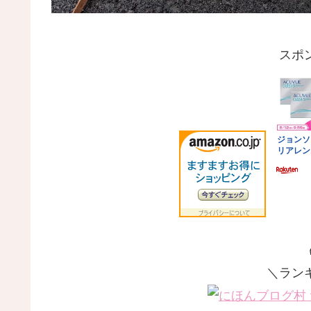
スポ
＼ラン