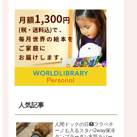
人気記事
人間ドックの日🏥フラペチ
ーノも入るスタバ2way保冷
タンブラー🥤✨水筒カバー