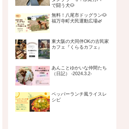
で闘う犬🐶
無料！八尾市ドッグラン🐶
福万寺町犬民運動広場🌿
東大阪の犬同伴OKの古民家
カフェ『くらるカフェ』
あんことゆかいな仲間たち
（日記） -2024.3.2-
ペッパーランチ風ライスレ
シピ