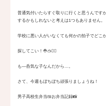
普通気付いたらすぐ取りに行くと思うんです
するかもしれないと考えは1つもありません。
学校に悪い人がいなくても何かの拍子でどこ
探してこい！⛑️🥽🏊‍♂️
も―呑気な子なんだから…。
さて、今週もぼちぼち頑張りましょうね！
男子高校生弁当🍱お弁当記録📸