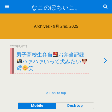
なこのぼちいこ。
Archives › 9月 2nd, 2025
2025年9月2日
男子高校生弁当
お弁当記録
ハァハァいって犬みたい
笑
Back to top
Mobile
Desktop