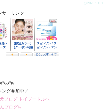
2025.10.01
ンサーリンク
ฅᐡ•ﻌ•ᐡฅ
キング参加中／
んブログ村