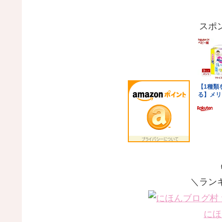
スポ
＼ラン
にほ