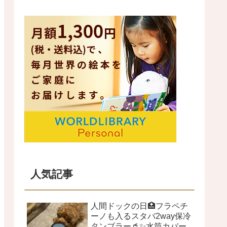
人気記事
人間ドックの日🏥フラペチ
ーノも入るスタバ2way保冷
タンブラー🥤✨水筒カバー