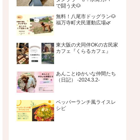
で闘う犬🐶
無料！八尾市ドッグラン🐶
福万寺町犬民運動広場🌿
東大阪の犬同伴OKの古民家
カフェ『くらるカフェ』
あんことゆかいな仲間たち
（日記） -2024.3.2-
ペッパーランチ風ライスレ
シピ