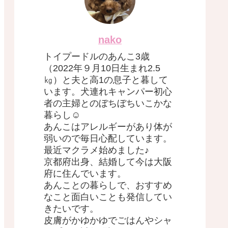
nako
トイプードルのあんこ3歳
（2022年９月10日生まれ2.5
㎏）と夫と高1の息子と暮して
います。犬連れキャンパー初心
者の主婦とのぼちぼちいこかな
暮らし☺︎
あんこはアレルギーがあり体が
弱いので毎日心配しています。
最近マクラメ始めました♪
京都府出身、結婚して今は大阪
府に住んでいます。
あんことの暮らしで、おすすめ
なこと面白いことも発信してい
きたいです。
皮膚がかゆかゆでごはんやシャ