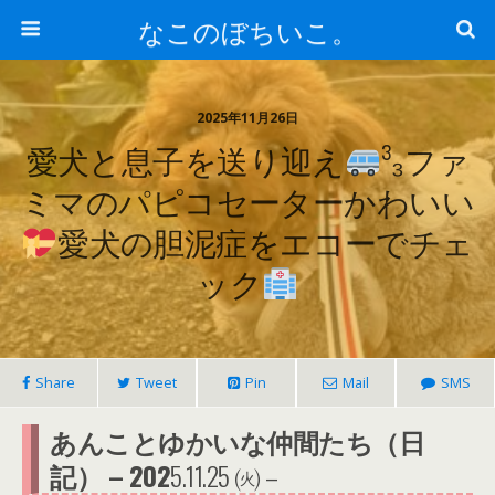
なこのぼちいこ。
2025年11月26日
愛犬と息子を送り迎え
³₃ファ
ミマのパピコセーターかわいい
愛犬の胆泥症をエコーでチェ
ック
Share
Tweet
Pin
Mail
SMS
あんことゆかいな仲間たち（日
記） – 202
5.11.25 ㈫ –