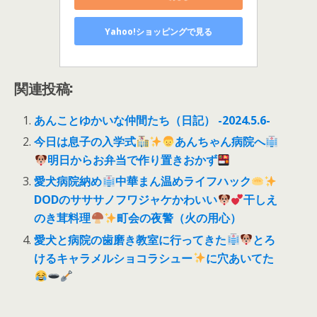
Yahoo!ショッピングで見る
関連投稿:
あんことゆかいな仲間たち（日記） -2024.5.6-
今日は息子の入学式
あんちゃん病院へ
明日からお弁当で作り置きおかず
愛犬病院納め
中華まん温めライフハック
DODのサササノフワジャケかわいい
干しえ
のき茸料理
町会の夜警（火の用心）
愛犬と病院の歯磨き教室に行ってきた
とろ
けるキャラメルショコラシュー
に穴あいてた