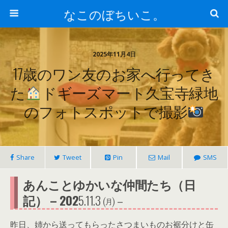
なこのぼちいこ。
2025年11月4日
17歳のワン友のお家へ行ってき
た
ドギーズマート久宝寺緑地
のフォトスポットで撮影
Share
Tweet
Pin
Mail
SMS
あんことゆかいな仲間たち（日
記） – 202
5.11.3 ㈪ –
昨日、姉から送ってもらったさつまいものお裾分けと缶