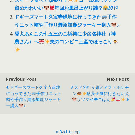
スイーツ食べて頑張ろ！
コーム型パッチン
留めかわいい
毎回お風呂上がり誰？
ｶﾜｲ♡
ドギーズマート久宝寺緑地に行ってきた
手作
りニット帽や手作り無添加鹿ジャーキー購入
♪
愛犬あんこの七五三のご祈祷に少彦名神社（神
農さん）へ
夫のコンビニ土産でほっこり
Previous Post
Next Post
ドギーズマート久宝寺緑地
ミスドの担々麺とミスドポケモ
に行ってきた
手作りニット
ン
駄菓子屋に行きたい犬
帽や手作り無添加鹿ジャーキ
サツマイモごはん
ー購入
♪
Back to top