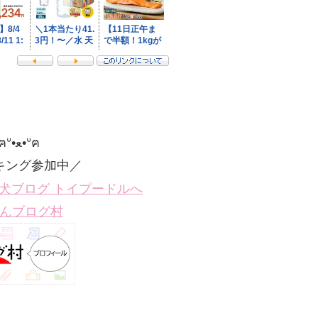
ฅᐡ•ﻌ•ᐡฅ
キング参加中／
んブログ村