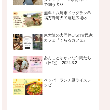
で闘う犬🐶
無料！八尾市ドッグラン🐶
福万寺町犬民運動広場🌿
東大阪の犬同伴OKの古民家
カフェ『くらるカフェ』
あんことゆかいな仲間たち
（日記） -2024.3.2-
ペッパーランチ風ライスレ
シピ