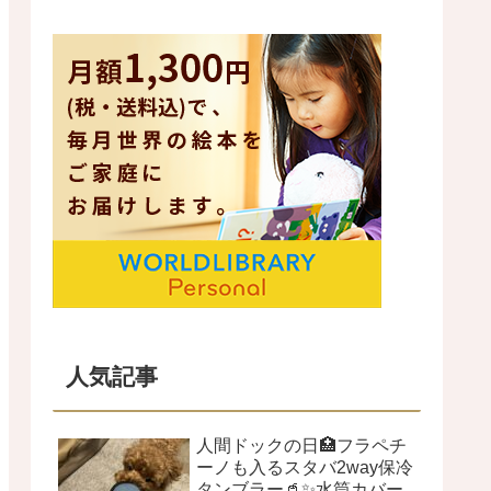
人気記事
人間ドックの日🏥フラペチ
ーノも入るスタバ2way保冷
タンブラー🥤✨水筒カバー