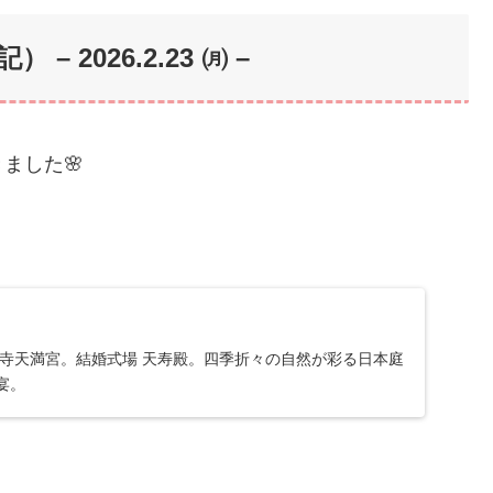
 – 202
6.2.23 ㈪ –
ました🌸
明寺天満宮。結婚式場 天寿殿。四季折々の自然が彩る日本庭
宴。