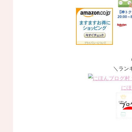
＼ラン
にほ