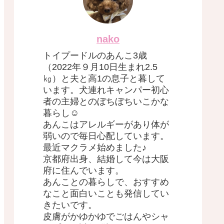
nako
トイプードルのあんこ3歳
（2022年９月10日生まれ2.5
㎏）と夫と高1の息子と暮して
います。犬連れキャンパー初心
者の主婦とのぼちぼちいこかな
暮らし☺︎
あんこはアレルギーがあり体が
弱いので毎日心配しています。
最近マクラメ始めました♪
京都府出身、結婚して今は大阪
府に住んでいます。
あんことの暮らしで、おすすめ
なこと面白いことも発信してい
きたいです。
皮膚がかゆかゆでごはんやシャ