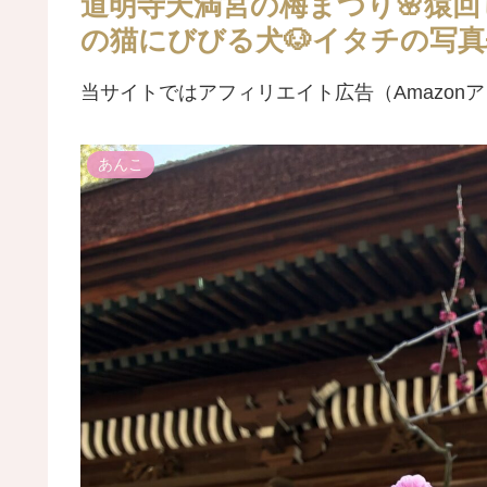
道明寺天満宮の梅まつり🌸猿回
の猫にびびる犬🐶イタチの写真
当サイトではアフィリエイト広告（Amazon
あんこ