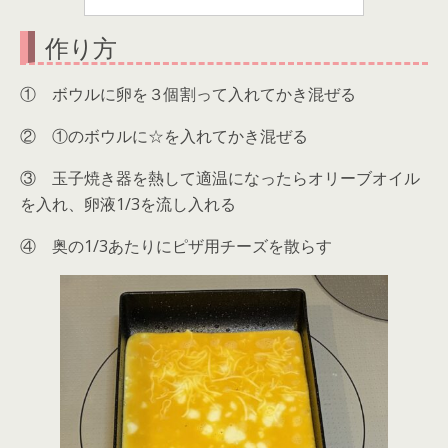
作り方
① ボウルに卵を３個割って入れてかき混ぜる
② ①のボウルに☆を入れてかき混ぜる
③ 玉子焼き器を熱して適温になったらオリーブオイル
を入れ、卵液1/3を流し入れる
④ 奥の1/3あたりにピザ用チーズを散らす