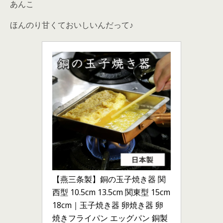
あんこ
ほんのり甘くておいしいんだって♪
【燕三条製】銅の玉子焼き器 関
西型 10.5cm 13.5cm 関東型 15cm 
18cm｜玉子焼き器 卵焼き器 卵
焼きフライパン エッグパン 銅製 