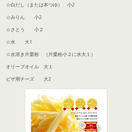
☆白だし（または本つゆ） 小2
☆みりん 小2
☆さとう 小２
☆水 大1
☆水溶き片栗粉 （片栗粉小２に水大１）
オリーブオイル 大１
ピザ用チーズ 大2