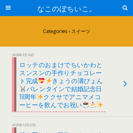
なこのぼちいこ。
Categories ›
スイーツ
2026年2月16日
ロッテのおまけでちいかわと
スンスンの手作りチョコレー
ト完成
きょうの溝ぴょん
バレンタインで結婚記念日
18周年
ククサでアニマメコ
ーヒーを飲んでお祝い
2025年12月27日