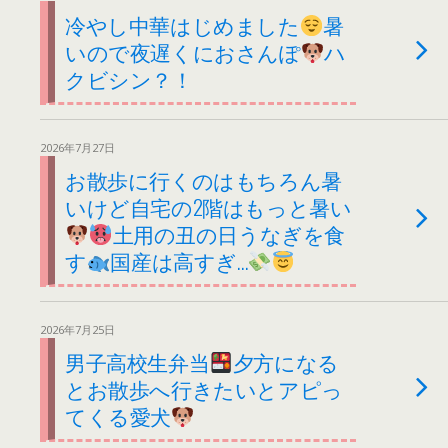
冷やし中華はじめました
暑
いので夜遅くにおさんぽ
ハ
クビシン？！
2026年7月27日
お散歩に行くのはもちろん暑
いけど自宅の2階はもっと暑い
土用の丑の日うなぎを食
す
国産は高すぎ…
2026年7月25日
男子高校生弁当
夕方になる
とお散歩へ行きたいとアピっ
てくる愛犬