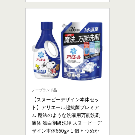
ノーブランド品
【スヌーピーデザイン本体セッ
ト】アリエール超抗菌プレミア
ム 魔法のような洗濯用万能洗剤 
液体 漂白剤級洗浄 スヌーピーデ
ザイン本体660g×１個 + つめか