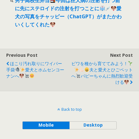
男子高校生弁当
今回は狂犬病の注射を打つ前
に先にステロイドの注射を打つことに
愛
犬の写真をチャッピー（ChatGPT）がまたかわ
いくしてくれた
Previous Post
Next Post
ほこり汚れ取りにワイパー
ビワを種から育ててみよう！
手袋
愛犬とホムセンコー
夫と愛犬とひごペット
ナンへ
へ
パピーちゃんに熱烈歓迎受
ける
Back to top
Mobile
Desktop