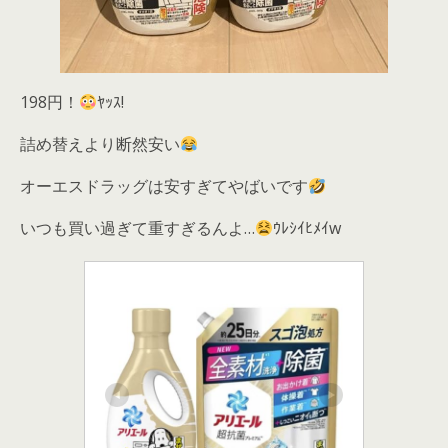
198円！
ﾔｯｽ!
詰め替えより断然安い
オーエスドラッグは安すぎてやばいです
いつも買い過ぎて重すぎるんよ…
ｳﾚｼｲﾋﾒｲw