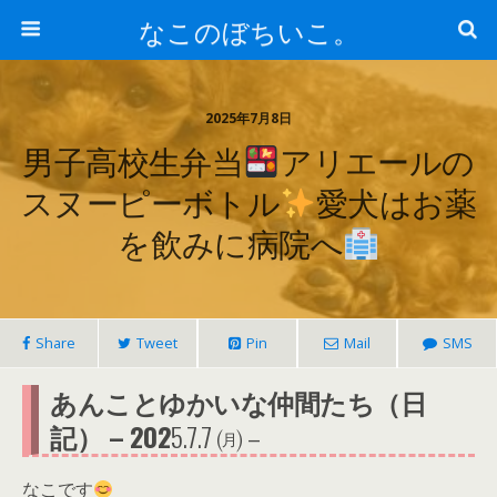
なこのぼちいこ。
2025年7月8日
男子高校生弁当
アリエールの
スヌーピーボトル
愛犬はお薬
を飲みに病院へ
Share
Tweet
Pin
Mail
SMS
あんことゆかいな仲間たち（日
記） – 202
5.7.7 ㈪ –
なこです