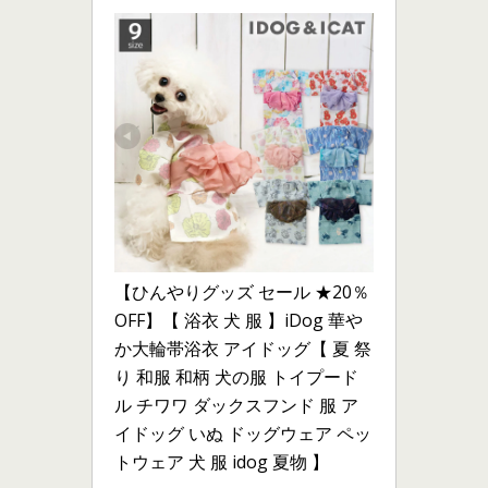
【ひんやりグッズ セール ★20％
OFF】【 浴衣 犬 服 】iDog 華や
か大輪帯浴衣 アイドッグ【 夏 祭
り 和服 和柄 犬の服 トイプード
ル チワワ ダックスフンド 服 ア
イドッグ いぬ ドッグウェア ペッ
トウェア 犬 服 idog 夏物 】