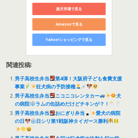
楽天市場で見る
Amazonで見る
Yahoo!ショッピングで見る
関連投稿:
男子高校生弁当
第4弾！大阪府子ども食費支援
事業
狂犬病の予防接種
男子高校生弁当
ニコニコレンタカー
犬
の病院
ラムの缶詰めだけどチキンが？！
男子高校生弁当
おにぎり弁当
愛犬の病院
の日
日シリ第1戦阪神タイガース勝利