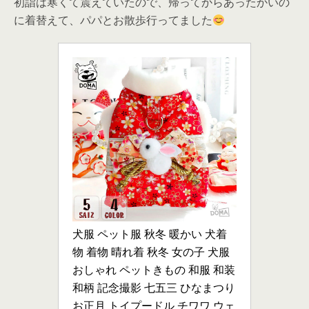
初詣は寒くて震えていたので、帰ってからあったかいの
に着替えて、パパとお散歩行ってました
犬服 ペット服 秋冬 暖かい 犬着
物 着物 晴れ着 秋冬 女の子 犬服 
おしゃれ ペットきもの 和服 和装 
和柄 記念撮影 七五三 ひなまつり 
お正月 トイプードル チワワ ウェ