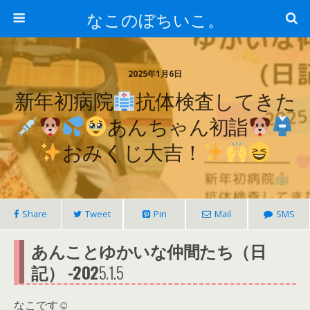
なこのぼちいこ。
2025年1月6日
新年初病院
抗体検査してきた
あんちゃん初詣
おみくじ大吉！
Share
Tweet
Pin
Mail
SMS
あんことゆかいな仲間たち（日
記） -202
5.1.5
なこです☺