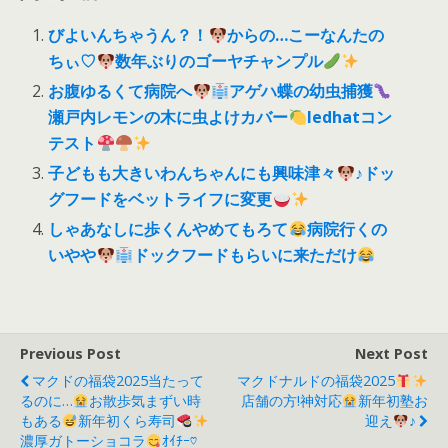
びよいんちゃうん？！
からの…こーなんたの
ちぃ♡
数年ぶりのゴーヤチャンプル
お腹ゆるくて病院へ
アゲハ蝶の幼虫捕獲
瀬戸内レモンの木に虫よけカバー
ledhatコン
テスト
子どもも大きいわんちゃんにも興味津々
♪ドッ
グフードをベットライフに変更
しゃあなしに歩くんやめてもろて
病院行くの
いやや
ドックフードもらいに来ただけ
Previous Post
Next Post
マクドの福袋2025当たって
マクドナルドの福袋2025
るのに…
お散歩気まずい時
店舗の方!神対応
新年初塾お
もある
新年初くら寿司
迎え
♪
濃厚ガトーショコラ
ｵｲﾁｰ♡