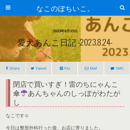
なこのぼちいこ。
2023年8月25日
愛犬あんこ日記 -2023.8.24-
Share
Tweet
Pin
Mail
SMS
閉店で買いすぎ！雷のちにゃんこ
傘
あんちゃんのしっぽがわたが
し
なこです☺
今日は整形外科行った後、お店に寄りました。