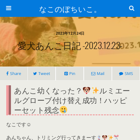
なこのぼちいこ。
2023年12月24日
愛犬あんこ日記 -2023.12.23-
Share
Tweet
Pin
Mail
SMS
あんこ幼くなった？
ルミエー
ルグローブ付け替え成功！ハッピ
ーセット残念
なこです☺
あんちゃん、トリミング行ってきまーす