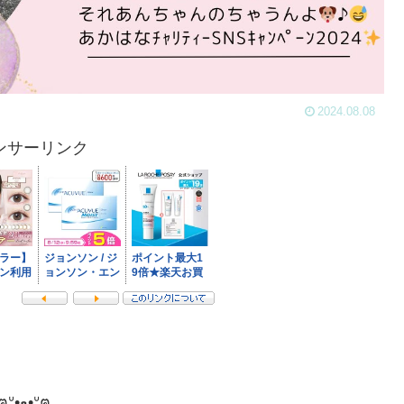
2024.08.08
ンサーリンク
ฅᐡ•ﻌ•ᐡฅ