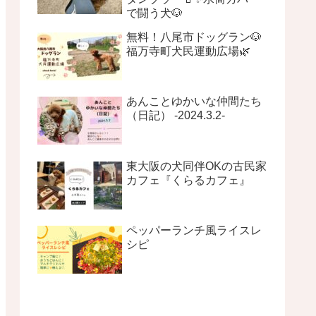
で闘う犬🐶
無料！八尾市ドッグラン🐶
福万寺町犬民運動広場🌿
あんことゆかいな仲間たち
（日記） -2024.3.2-
東大阪の犬同伴OKの古民家
カフェ『くらるカフェ』
ペッパーランチ風ライスレ
シピ