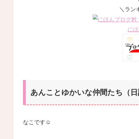
＼ラン
にほ
あんことゆかいな仲間たち（日記） -
なこです☺