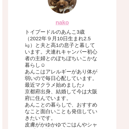
nako
トイプードルのあんこ3歳
（2022年９月10日生まれ2.5
㎏）と夫と高1の息子と暮して
います。犬連れキャンパー初心
者の主婦とのぼちぼちいこかな
暮らし☺︎
あんこはアレルギーがあり体が
弱いので毎日心配しています。
最近マクラメ始めました♪
京都府出身、結婚して今は大阪
府に住んでいます。
あんことの暮らしで、おすすめ
なこと面白いことも発信してい
きたいです。
皮膚がかゆかゆでごはんやシャ