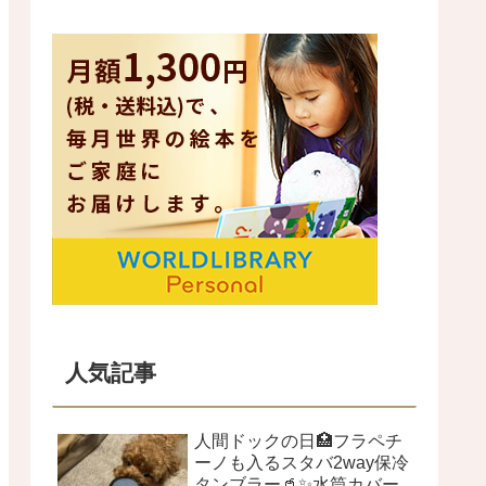
人気記事
人間ドックの日🏥フラペチ
ーノも入るスタバ2way保冷
タンブラー🥤✨水筒カバー