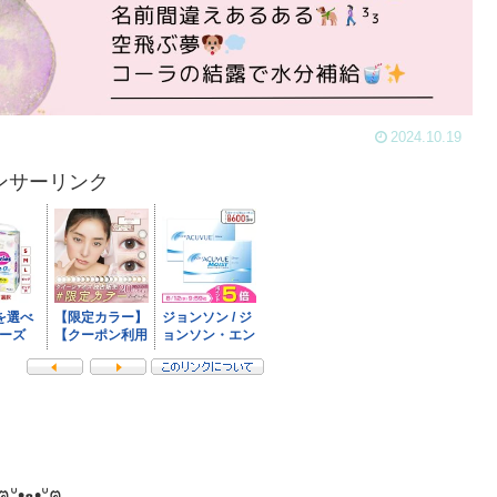
2024.10.19
ンサーリンク
ฅᐡ•ﻌ•ᐡฅ