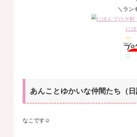
＼ラン
にほ
あんことゆかいな仲間たち（日記） 
なこです☺