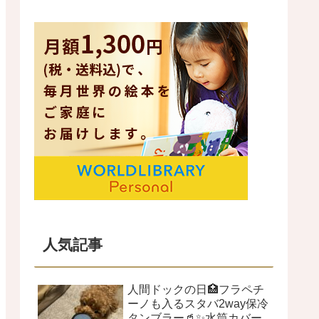
人気記事
人間ドックの日🏥フラペチ
ーノも入るスタバ2way保冷
タンブラー🥤✨水筒カバー