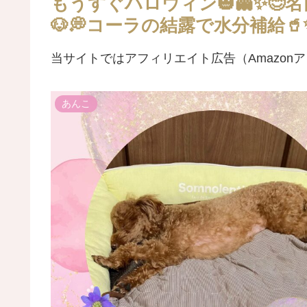
もうすぐハロウィン🎃👻✨😊名前間
🐶💭コーラの結露で水分補給🥤
当サイトではアフィリエイト広告（Amazon
あんこ