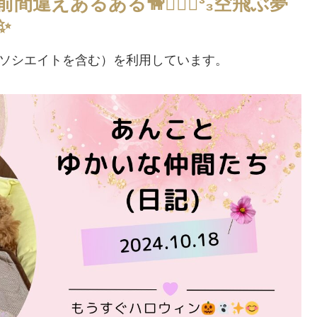
違えあるある🦮🚶🏻‍♀️³₃空飛ぶ夢
✨
アソシエイトを含む）を利用しています。