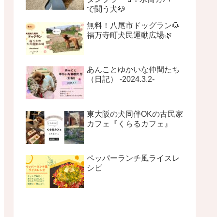
で闘う犬🐶
無料！八尾市ドッグラン🐶
福万寺町犬民運動広場🌿
あんことゆかいな仲間たち
（日記） -2024.3.2-
東大阪の犬同伴OKの古民家
カフェ『くらるカフェ』
ペッパーランチ風ライスレ
シピ