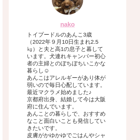
nako
トイプードルのあんこ3歳
（2022年９月10日生まれ2.5
㎏）と夫と高1の息子と暮して
います。犬連れキャンパー初心
者の主婦とのぼちぼちいこかな
暮らし☺︎
あんこはアレルギーがあり体が
弱いので毎日心配しています。
最近マクラメ始めました♪
京都府出身、結婚して今は大阪
府に住んでいます。
あんことの暮らしで、おすすめ
なこと面白いことも発信してい
きたいです。
皮膚がかゆかゆでごはんやシャ