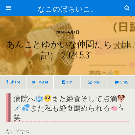
なこのぼちいこ。
2024年6月1日
あんことゆかいな仲間たち（日
記） -2024.5.31-
Share
Tweet
Pin
Mail
SMS
病院へ
また絶食そして点滴
また私も絶食薦められる
³₃
笑
なこです☺