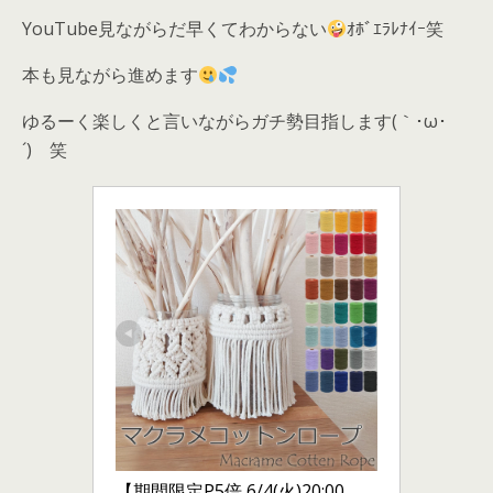
YouTube見ながらだ早くてわからない
ｵﾎﾞｴﾗﾚﾅｲｰ笑
本も見ながら進めます
ゆるーく楽しくと言いながらガチ勢目指します(｀･ω･
´)ゞ笑
【期間限定P5倍 6/4(火)20:00