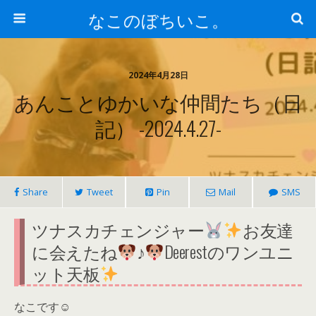
なこのぼちいこ。
2024年4月28日
あんことゆかいな仲間たち（日
記） -2024.4.27-
Share
Tweet
Pin
Mail
SMS
ツナスカチェンジャー
お友達
に会えたね
♪
Deerestのワンユニ
ット天板
なこです☺