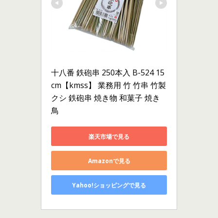
十八番 鉄砲串 250本入 B-524 15
cm【kmss】 業務用 竹 竹串 竹製 
クシ 鉄砲串 焼き物 和菓子 焼き
鳥
楽天市場で見る
Amazonで見る
Yahoo!ショッピングで見る