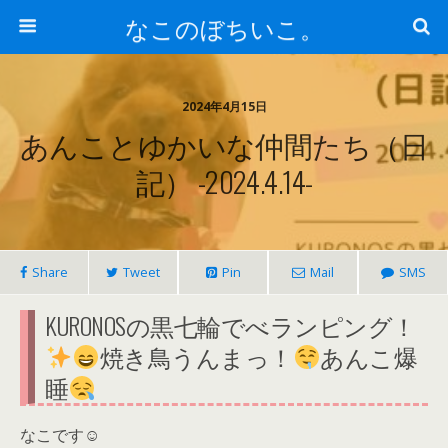
なこのぼちいこ。
2024年4月15日
あんことゆかいな仲間たち（日
記） -2024.4.14-
Share
Tweet
Pin
Mail
SMS
KURONOSの黒七輪でべランピング！
焼き鳥うんまっ！
あんこ爆
睡
なこです☺