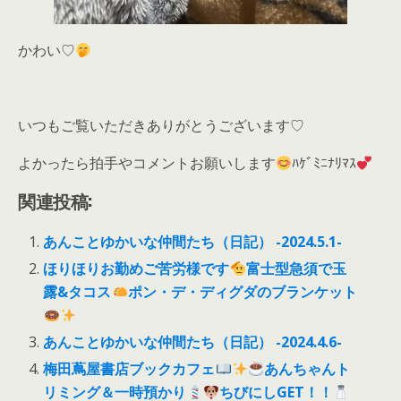
かわい♡
いつもご覧いただきありがとうございます♡
よかったら拍手やコメントお願いします
ﾊｹﾞﾐﾆﾅﾘﾏｽ
関連投稿:
あんことゆかいな仲間たち（日記） -2024.5.1-
ほりほりお勤めご苦労様です
富士型急須で玉
露&タコス
ポン・デ・ディグダのブランケット
あんことゆかいな仲間たち（日記） -2024.4.6-
梅田蔦屋書店ブックカフェ
あんちゃんト
リミング＆一時預かり
ちびにしGET！！