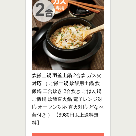
炊飯土鍋 羽釜土鍋 2合炊 ガス火
対応 （ ご飯土鍋 炊飯用土鍋 炊
飯鍋 二合炊き 2合炊き ごはん鍋 
ご飯鍋 炊飯直火鍋 電子レンジ対
応 オーブン対応 直火対応 どなべ 
蓋付き ） 【3980円以上送料無
料】