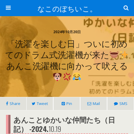
なこのぼちいこ。
2024年10月20日
「洗濯を楽しむ日」ついに初め
てのドラム式洗濯機が来た
あんこ洗濯機に向かって吠える
Share
Tweet
Pin
Mail
SMS
あんことゆかいな仲間たち（日
記） -2024.
10.19