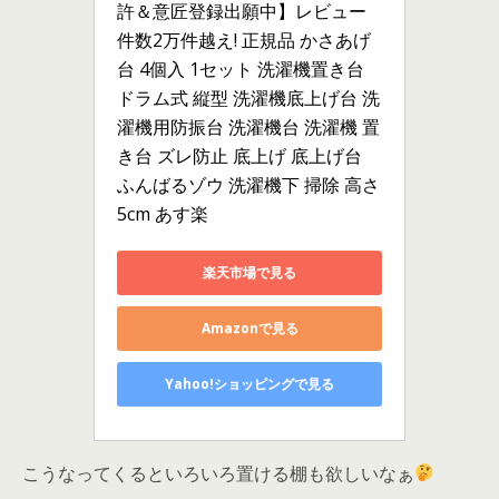
許＆意匠登録出願中】レビュー
件数2万件越え! 正規品 かさあげ
台 4個入 1セット 洗濯機置き台 
ドラム式 縦型 洗濯機底上げ台 洗
濯機用防振台 洗濯機台 洗濯機 置
き台 ズレ防止 底上げ 底上げ台 
ふんばるゾウ 洗濯機下 掃除 高さ
5cm あす楽
楽天市場で見る
Amazonで見る
Yahoo!ショッピングで見る
こうなってくるといろいろ置ける棚も欲しいなぁ