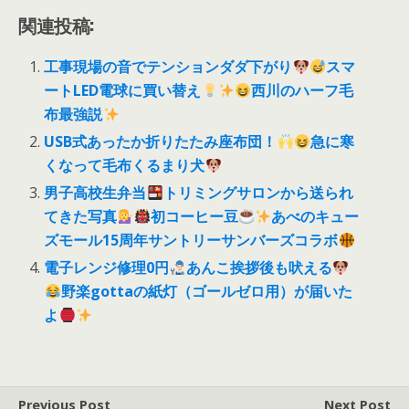
関連投稿:
工事現場の音でテンションダダ下がり
スマ
ートLED電球に買い替え
西川のハーフ毛
布最強説
USB式あったか折りたたみ座布団！
急に寒
くなって毛布くるまり犬
男子高校生弁当
トリミングサロンから送られ
てきた写真
初コーヒー豆
あべのキュー
ズモール15周年サントリーサンバーズコラボ
電子レンジ修理0円
あんこ挨拶後も吠える
野楽gottaの紙灯（ゴールゼロ用）が届いた
よ
Previous Post
Next Post